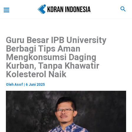
C
Lewati
Main
Cari
a
ke
r
Menu
i
konten
Guru Besar IPB University
Berbagi Tips Aman
Mengkonsumsi Daging
Kurban, Tanpa Khawatir
Kolesterol Naik
Oleh
Asof
|
6 Juni 2025