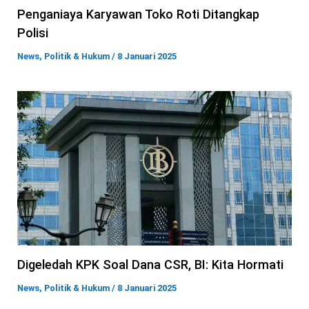
Penganiaya Karyawan Toko Roti Ditangkap
Polisi
News
,
Politik & Hukum
/
8 Januari 2025
Digeledah KPK Soal Dana CSR, BI: Kita Hormati
News
,
Politik & Hukum
/
8 Januari 2025