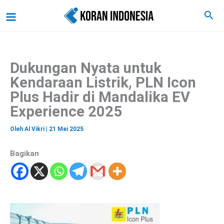
C
Lewati
Main
Cari
a
ke
r
Menu
i
konten
Dukungan Nyata untuk
Kendaraan Listrik, PLN Icon
Plus Hadir di Mandalika EV
Experience 2025
Oleh
Al Vikri
|
21 Mei 2025
Bagikan