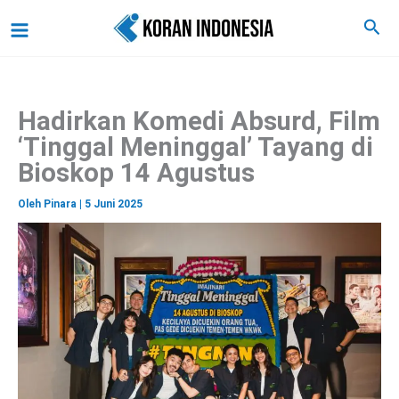
C
Lewati
Main
Cari
a
ke
r
Menu
i
konten
Hadirkan Komedi Absurd, Film
‘Tinggal Meninggal’ Tayang di
Bioskop 14 Agustus
Oleh
Pinara
|
5 Juni 2025