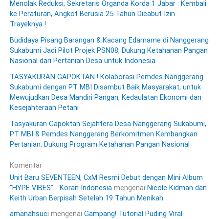
Menolak Reduksi, Sekretaris Organda Korda 1 Jabar : Kembali
ke Peraturan, Angkot Berusia 25 Tahun Dicabut Izin
Trayeknya !
Budidaya Pisang Barangan & Kacang Edamame di Nanggerang
Sukabumi Jadi Pilot Projek PSN08, Dukung Ketahanan Pangan
Nasional dari Pertanian Desa untuk Indonesia
TASYAKURAN GAPOKTAN ! Kolaborasi Pemdes Nanggerang
Sukabumi dengan PT MBI Disambut Baik Masyarakat, untuk
Mewujudkan Desa Mandiri Pangan, Kedaulatan Ekonomi dan
Kesejahteraan Petani
Tasyakuran Gapoktan Sejahtera Desa Nanggerang Sukabumi,
PT MBI & Pemdes Nanggerang Berkomitmen Kembangkan
Pertanian, Dukung Program Ketahanan Pangan Nasional
Komentar
Unit Baru SEVENTEEN, CxM Resmi Debut dengan Mini Album
“HYPE VIBES” - Koran Indonesia
mengenai
Nicole Kidman dan
Keith Urban Berpisah Setelah 19 Tahun Menikah
amanahsuci
mengenai
Gampang! Tutorial Puding Viral