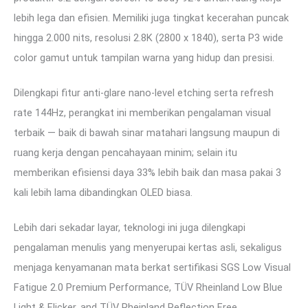
lebih lega dan efisien. Memiliki juga tingkat kecerahan puncak
hingga 2.000 nits, resolusi 2.8K (2800 x 1840), serta P3 wide
color gamut untuk tampilan warna yang hidup dan presisi.
Dilengkapi fitur anti-glare nano-level etching serta refresh
rate 144Hz, perangkat ini memberikan pengalaman visual
terbaik — baik di bawah sinar matahari langsung maupun di
ruang kerja dengan pencahayaan minim; selain itu
memberikan efisiensi daya 33% lebih baik dan masa pakai 3
kali lebih lama dibandingkan OLED biasa.
Lebih dari sekadar layar, teknologi ini juga dilengkapi
pengalaman menulis yang menyerupai kertas asli, sekaligus
menjaga kenyamanan mata berkat sertifikasi SGS Low Visual
Fatigue 2.0 Premium Performance, TÜV Rheinland Low Blue
Light & Flicker, and TÜV Rheinland Reflection Free