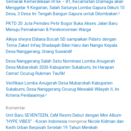
Semarak Kemerdekaan RI ke – 81, Kecamatan Dramaga akan
Menggelar 9 Kegiatan, Salah Satunya Lomba Gapura Diikuti 10
Desa, 3 Desa Ini Tengah Bangun Gapura untuk Dilombakan !
PKTD 20 Juta Pemdes Petir Bogor Buka Akses Jalan Baru
Menuju Pemakaman & Perekonomian Warga
Alkiya sheyra Eldiana Bocah SD sampaikan Pidato dengan
Tema Zakat Infaq Shadaqah Bikin Haru dan Nangis Kepala
Desa Nanggerang, Unang Suwandi!
Desa Nanggerang Salah Satu Nominasi Lomba Anugerah
Desa Mubarokah 2026 Kabupaten Sukabumi, Ini Harapan
Camat Cicurug Rukman Taufik!
Verifikasi Lomba Anugerah Desa Mubarokah Kabupaten
Sukabumi, Desa Nanggerang Cicurug Mewakili Wilayah II, Ini
Kriteria Penilaiannya !
Komentar
Unit Baru SEVENTEEN, CxM Resmi Debut dengan Mini Album
“HYPE VIBES” - Koran Indonesia
mengenai
Nicole Kidman dan
Keith Urban Berpisah Setelah 19 Tahun Menikah