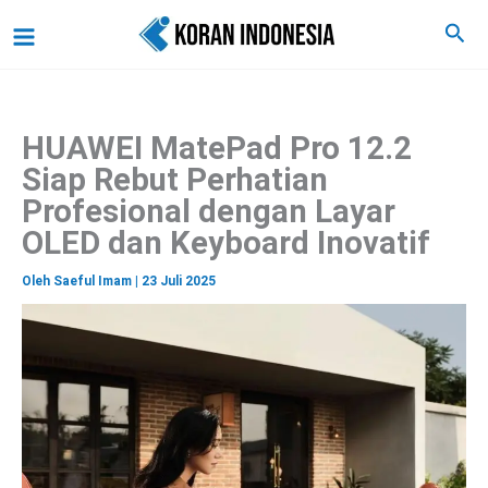
C
Lewati
Main
Cari
a
ke
r
Menu
i
konten
HUAWEI MatePad Pro 12.2
Siap Rebut Perhatian
Profesional dengan Layar
OLED dan Keyboard Inovatif
Oleh
Saeful Imam
|
23 Juli 2025