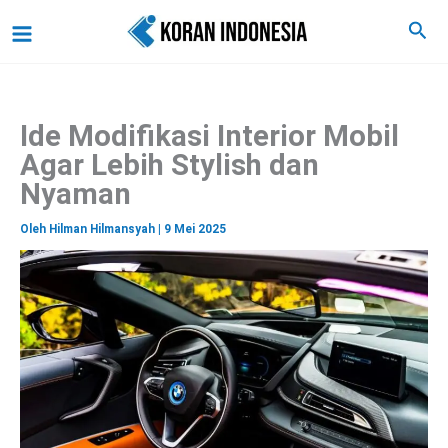
C
Lewati
Main
Cari
a
ke
r
Menu
i
konten
Ide Modifikasi Interior Mobil
Agar Lebih Stylish dan
Nyaman
Oleh
Hilman Hilmansyah
|
9 Mei 2025