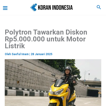
C
Lewati
Main
Cari
a
ke
r
Menu
i
konten
Polytron Tawarkan Diskon
Rp5.000.000 untuk Motor
Listrik
Oleh
Saeful Imam
|
28 Januari 2025