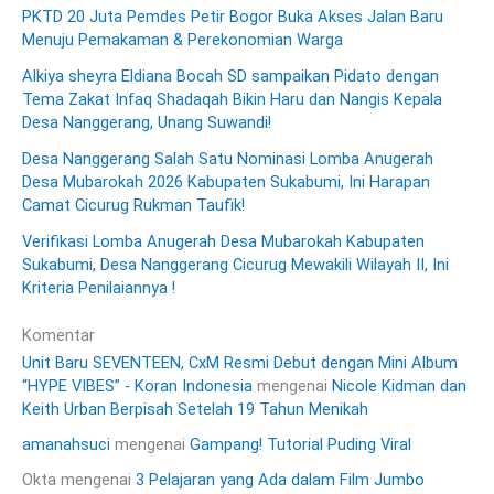
PKTD 20 Juta Pemdes Petir Bogor Buka Akses Jalan Baru
Menuju Pemakaman & Perekonomian Warga
Alkiya sheyra Eldiana Bocah SD sampaikan Pidato dengan
Tema Zakat Infaq Shadaqah Bikin Haru dan Nangis Kepala
Desa Nanggerang, Unang Suwandi!
Desa Nanggerang Salah Satu Nominasi Lomba Anugerah
Desa Mubarokah 2026 Kabupaten Sukabumi, Ini Harapan
Camat Cicurug Rukman Taufik!
Verifikasi Lomba Anugerah Desa Mubarokah Kabupaten
Sukabumi, Desa Nanggerang Cicurug Mewakili Wilayah II, Ini
Kriteria Penilaiannya !
Komentar
Unit Baru SEVENTEEN, CxM Resmi Debut dengan Mini Album
“HYPE VIBES” - Koran Indonesia
mengenai
Nicole Kidman dan
Keith Urban Berpisah Setelah 19 Tahun Menikah
amanahsuci
mengenai
Gampang! Tutorial Puding Viral
Okta
mengenai
3 Pelajaran yang Ada dalam Film Jumbo