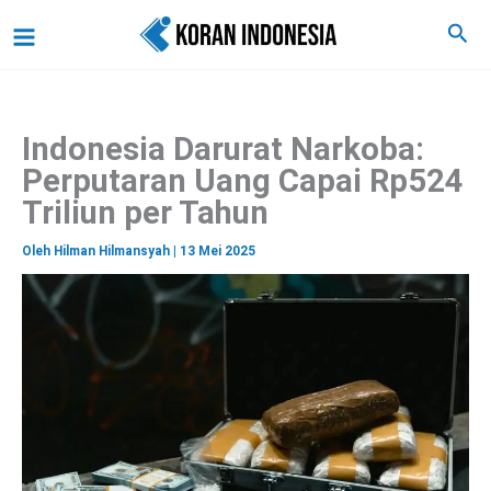
C
Lewati
Main
Cari
a
ke
r
Menu
i
konten
Indonesia Darurat Narkoba:
Perputaran Uang Capai Rp524
Triliun per Tahun
Oleh
Hilman Hilmansyah
|
13 Mei 2025