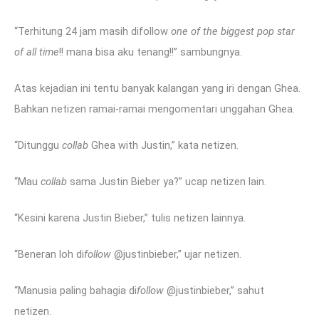
“Terhitung 24 jam masih difollow
one of the biggest pop star
of all time
!! mana bisa aku tenang!!” sambungnya.
Atas kejadian ini tentu banyak kalangan yang iri dengan Ghea.
Bahkan netizen ramai-ramai mengomentari unggahan Ghea.
“Ditunggu
collab
Ghea with Justin,” kata netizen.
“Mau
collab
sama Justin Bieber ya?” ucap netizen lain.
“Kesini karena Justin Bieber,” tulis netizen lainnya.
“Beneran loh di
follow
@justinbieber,” ujar netizen.
“Manusia paling bahagia di
follow
@justinbieber,” sahut
netizen.