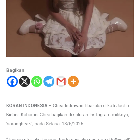
Bagikan
KORAN INDONESIA
– Ghea Indrawari tiba-tiba diikuti Justin
Bieber. Kabar ini Ghea bagikan di saluran Instagram miliknya,
‘saranghea~’, pada Selasa, 13/5/2025.
“Jangan pikir aku tenang, tentu saja aku ngereog di
follow
jb!!”