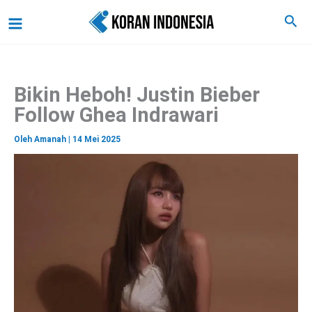
C
Lewati
Main
Cari
a
ke
r
Menu
i
konten
Bikin Heboh! Justin Bieber
Follow Ghea Indrawari
Oleh
Amanah
|
14 Mei 2025