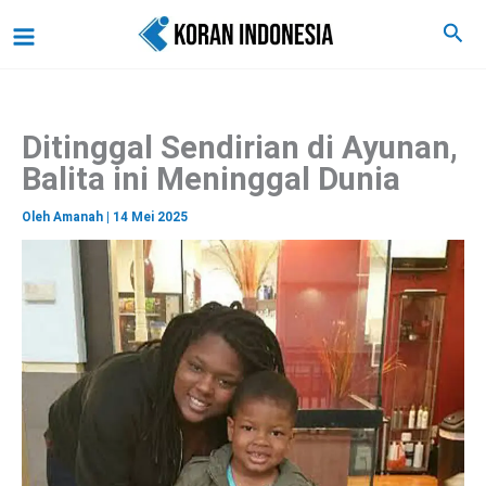
C
Lewati
Main
Cari
a
ke
r
Menu
i
konten
Ditinggal Sendirian di Ayunan,
Balita ini Meninggal Dunia
Oleh
Amanah
|
14 Mei 2025