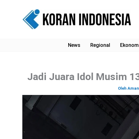
Lewati
ke
konten
News
Regional
Ekonom
Jadi Juara Idol Musim 13,
Oleh
Aman