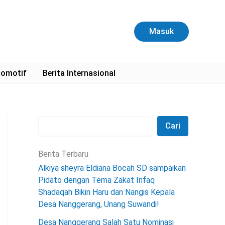
C
a
r
Masuk
i
omotif
Berita Internasional
Cari
Berita Terbaru
Alkiya sheyra Eldiana Bocah SD sampaikan
Pidato dengan Tema Zakat Infaq
Shadaqah Bikin Haru dan Nangis Kepala
Desa Nanggerang, Unang Suwandi!
Desa Nanggerang Salah Satu Nominasi