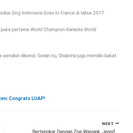
 kedua
Sing Indonesia Goes to France
di tahun 2017.
h juara pertama
World Champion Karaoke World
makin dikenal. Selain itu, Shabrina juga memiliki bakat
izen: Congrats LUAP!
NEXT
Bertengkar Dengan Zoe Wassink, Jennifer Coppen Buka Suara