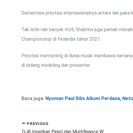
Sementara prestasi internasionalnya antara lain juara
Tak letih raih banyak trofi, Shabrina juga pernah merai
Championship
di Finlandia tahun 2021.
Prestasi mentereng di dunia musik membawa namanya se
di bidang modeling dan presenter.
Baca juga:
Nyoman Paul Rilis Album Perdana, Net
PREVIOUS
OJK Ingatkan Pinjol dan Multifinance Waspadai Risiko Gagal Bayar di Tengah PHK