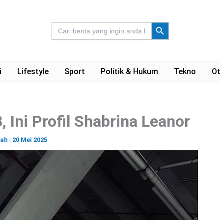
Search Button
Search
for:
i
Lifestyle
Sport
Politik & Hukum
Tekno
Ot
 Ini Profil Shabrina Leanor
ah
|
20 Mei 2025