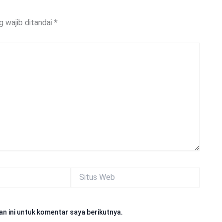
g wajib ditandai
*
Situs
Web
n ini untuk komentar saya berikutnya.