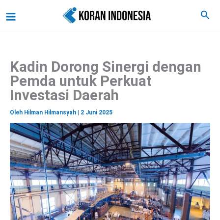
C
Lewati
Main
Cari
a
ke
r
Menu
i
konten
Kadin Dorong Sinergi dengan
Pemda untuk Perkuat
Investasi Daerah
Oleh
Hilman Hilmansyah
|
2 Juni 2025