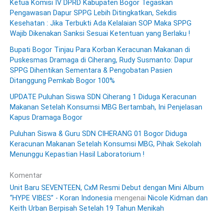
Ketua Komisi IV DPRD Kabupaten Bogor Tegaskan
Pengawasan Dapur SPPG Lebih Ditingkatkan, Sekdis
Kesehatan : Jika Terbukti Ada Kelalaian SOP Maka SPPG
Wajib Dikenakan Sanksi Sesuai Ketentuan yang Berlaku !
Bupati Bogor Tinjau Para Korban Keracunan Makanan di
Puskesmas Dramaga di Ciherang, Rudy Susmanto: Dapur
SPPG Dihentikan Sementara & Pengobatan Pasien
Ditanggung Pemkab Bogor 100%
UPDATE Puluhan Siswa SDN Ciherang 1 Diduga Keracunan
Makanan Setelah Konsumsi MBG Bertambah, Ini Penjelasan
Kapus Dramaga Bogor
Puluhan Siswa & Guru SDN CIHERANG 01 Bogor Diduga
Keracunan Makanan Setelah Konsumsi MBG, Pihak Sekolah
Menunggu Kepastian Hasil Laboratorium !
Komentar
Unit Baru SEVENTEEN, CxM Resmi Debut dengan Mini Album
“HYPE VIBES” - Koran Indonesia
mengenai
Nicole Kidman dan
Keith Urban Berpisah Setelah 19 Tahun Menikah