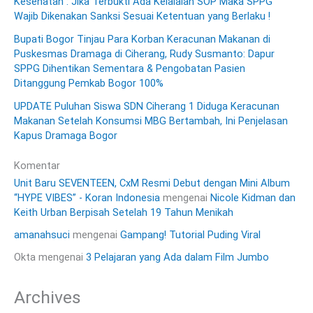
Kesehatan : Jika Terbukti Ada Kelalaian SOP Maka SPPG
Wajib Dikenakan Sanksi Sesuai Ketentuan yang Berlaku !
Bupati Bogor Tinjau Para Korban Keracunan Makanan di
Puskesmas Dramaga di Ciherang, Rudy Susmanto: Dapur
SPPG Dihentikan Sementara & Pengobatan Pasien
Ditanggung Pemkab Bogor 100%
UPDATE Puluhan Siswa SDN Ciherang 1 Diduga Keracunan
Makanan Setelah Konsumsi MBG Bertambah, Ini Penjelasan
Kapus Dramaga Bogor
Komentar
Unit Baru SEVENTEEN, CxM Resmi Debut dengan Mini Album
“HYPE VIBES” - Koran Indonesia
mengenai
Nicole Kidman dan
Keith Urban Berpisah Setelah 19 Tahun Menikah
amanahsuci
mengenai
Gampang! Tutorial Puding Viral
Okta
mengenai
3 Pelajaran yang Ada dalam Film Jumbo
Archives