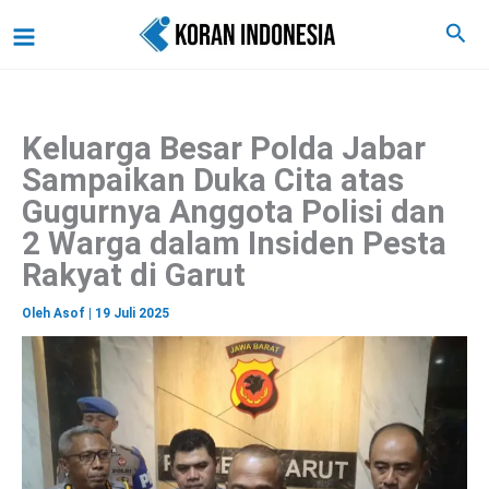
C
Lewati
Main
Cari
a
ke
r
Menu
i
konten
Keluarga Besar Polda Jabar
Sampaikan Duka Cita atas
Gugurnya Anggota Polisi dan
2 Warga dalam Insiden Pesta
Rakyat di Garut
Oleh
Asof
|
19 Juli 2025