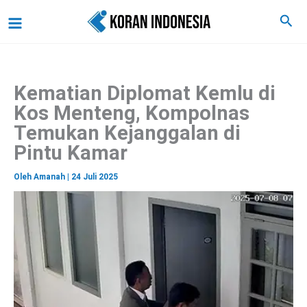
C
Lewati
Main
Cari
a
ke
r
Menu
i
konten
Kematian Diplomat Kemlu di
Kos Menteng, Kompolnas
Temukan Kejanggalan di
Pintu Kamar
Oleh
Amanah
|
24 Juli 2025