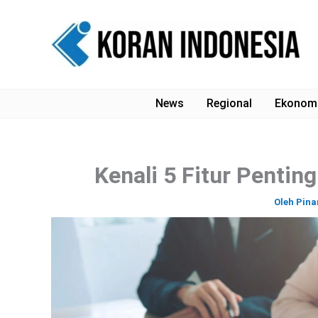
Lewati
ke
konten
News
Regional
Ekonom
Kenali 5 Fitur Pentin
Oleh
Pina