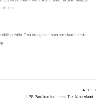
erluas kesempatan kerja. Kamu yang tertarik menjadi
fitur ini.
ill individu. Fitur ini juga mempertemukan talenta
ng
.
NEXT
LPS Pastikan Indonesia Tak Akan Alami Krisis Moneter Seperti 1998