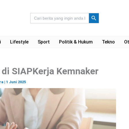
Search Button
Search
for:
i
Lifestyle
Sport
Politik & Hukum
Tekno
Ot
g di SIAPKerja Kemnaker
ra
|
1 Juni 2025