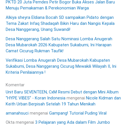
PKTD 20 Juta Pemdes Petir Bogor Buka Akses Jalan Baru
Menuju Pemakaman & Perekonomian Warga
Alkiya sheyra Eldiana Bocah SD sampaikan Pidato dengan
Tema Zakat Infaq Shadaqah Bikin Haru dan Nangis Kepala
Desa Nanggerang, Unang Suwandi!
Desa Nanggerang Salah Satu Nominasi Lomba Anugerah
Desa Mubarokah 2026 Kabupaten Sukabumi, Ini Harapan
Camat Cicurug Rukman Taufik!
Verifikasi Lomba Anugerah Desa Mubarokah Kabupaten
Sukabumi, Desa Nanggerang Cicurug Mewakili Wilayah II, Ini
Kriteria Penilaiannya !
Komentar
Unit Baru SEVENTEEN, CxM Resmi Debut dengan Mini Album
“HYPE VIBES” - Koran Indonesia
mengenai
Nicole Kidman dan
Keith Urban Berpisah Setelah 19 Tahun Menikah
amanahsuci
mengenai
Gampang! Tutorial Puding Viral
Okta
mengenai
3 Pelajaran yang Ada dalam Film Jumbo