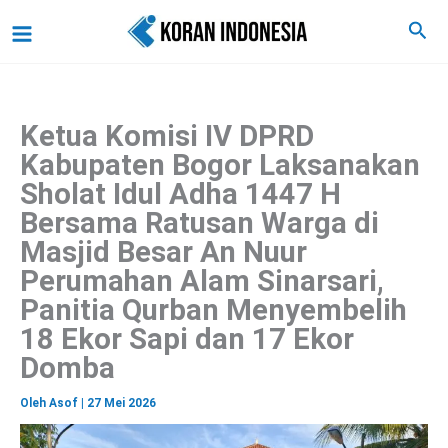
C
Lewati
Main
Cari
a
ke
r
Menu
i
konten
Ketua Komisi IV DPRD
Kabupaten Bogor Laksanakan
Sholat Idul Adha 1447 H
Bersama Ratusan Warga di
Masjid Besar An Nuur
Perumahan Alam Sinarsari,
Panitia Qurban Menyembelih
18 Ekor Sapi dan 17 Ekor
Domba
Oleh
Asof
|
27 Mei 2026