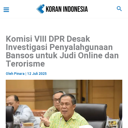
C
Lewati
Main
Cari
a
ke
r
Menu
i
konten
Komisi VIII DPR Desak
Investigasi Penyalahgunaan
Bansos untuk Judi Online dan
Terorisme
Oleh
Pinara
|
12 Juli 2025