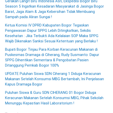
Gerakan Langit Biru Indonesia Asri, Ekspedisi Bogor Biru
Season 5 Ingatkan Kesadaran Masyarakat di Jasinga Bogor
Barat, Jaga Alam & Jaga Kebersihan Tidak Membuang
Sampah pada Aliran Sungai !
Ketua Komisi IV DPRD Kabupaten Bogor Tegaskan
Pengawasan Dapur SPPG Lebih Ditingkatkan, Sekdis
Kesehatan : Jika Terbukti Ada Kelalaian SOP Maka SPPG
Wajib Dikenakan Sanksi Sesuai Ketentuan yang Berlaku !
Bupati Bogor Tinjau Para Korban Keracunan Makanan di
Puskesmas Dramaga di Ciherang, Rudy Susmanto: Dapur
SPPG Dihentikan Sementara & Pengobatan Pasien
Ditanggung Pemkab Bogor 100%
UPDATE Puluhan Siswa SDN Ciherang 1 Diduga Keracunan
Makanan Setelah Konsumsi MBG Bertambah, Ini Penjelasan
Kapus Dramaga Bogor
Puluhan Siswa & Guru SDN CIHERANG 01 Bogor Diduga
Keracunan Makanan Setelah Konsumsi MBG, Pihak Sekolah
Menunggu Kepastian Hasil Laboratorium !