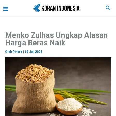
C
Lewati
Main
Cari
a
ke
r
Menu
i
konten
Menko Zulhas Ungkap Alasan
Harga Beras Naik
Oleh
Pinara
|
18 Juli 2025