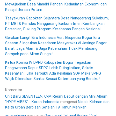
Mewujudkan Desa Mandiri Pangan, Kedaulatan Ekonomi dan
Kesejahteraan Petani
Tasyakuran Gapoktan Sejahtera Desa Nanggerang Sukabumi,
PT MBI & Pemdes Nanggerang Berkomitmen Kembangkan
Pertanian, Dukung Program Ketahanan Pangan Nasional
Gerakan Langit Biru Indonesia Asri, Ekspedisi Bogor Biru
Season 5 Ingatkan Kesadaran Masyarakat di Jasinga Bogor
Barat, Jaga Alam & Jaga Kebersihan Tidak Membuang
Sampah pada Aliran Sungai !
Ketua Komisi IV DPRD Kabupaten Bogor Tegaskan
Pengawasan Dapur SPPG Lebih Ditingkatkan, Sekdis
Kesehatan : Jika Terbukti Ada Kelalaian SOP Maka SPPG
Wajib Dikenakan Sanksi Sesuai Ketentuan yang Berlaku !
Komentar
Unit Baru SEVENTEEN, CxM Resmi Debut dengan Mini Album
“HYPE VIBES” - Koran Indonesia
mengenai
Nicole Kidman dan
Keith Urban Berpisah Setelah 19 Tahun Menikah
amanahsuci
mengenai
Gampang! Tutorial Puding Viral