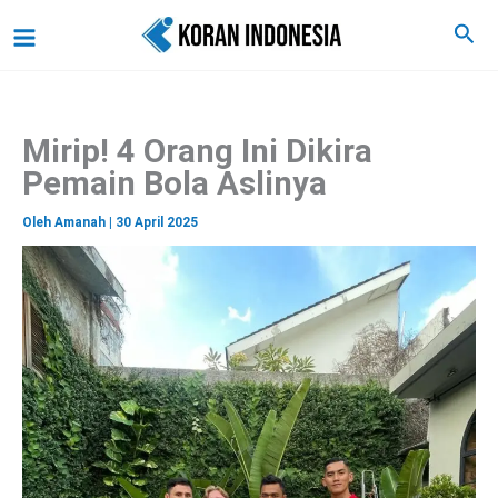
C
Lewati
Main
Cari
a
ke
r
Menu
i
konten
Mirip! 4 Orang Ini Dikira
Pemain Bola Aslinya
Oleh
Amanah
|
30 April 2025