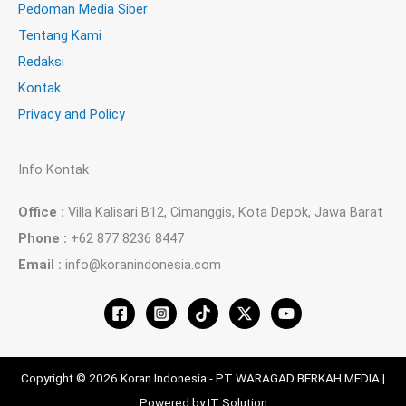
Pedoman Media Siber
Tentang Kami
Redaksi
Kontak
Privacy and Policy
Info Kontak
Office :
Villa Kalisari B12, Cimanggis, Kota Depok, Jawa Barat
Phone :
+62 877 8236 8447
Email :
info@koranindonesia.com
Copyright © 2026 Koran Indonesia - PT WARAGAD BERKAH MEDIA |
Powered by IT Solution