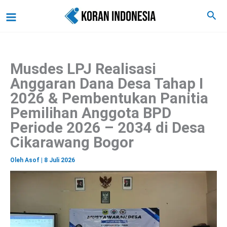
C
Lewati
Main
Cari
a
ke
r
Menu
i
konten
Musdes LPJ Realisasi
Anggaran Dana Desa Tahap I
2026 & Pembentukan Panitia
Pemilihan Anggota BPD
Periode 2026 – 2034 di Desa
Cikarawang Bogor
Oleh
Asof
|
8 Juli 2026