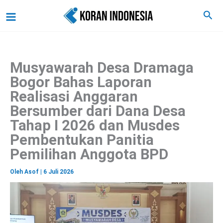
C
Lewati
Main
Cari
a
ke
r
Menu
i
konten
Musyawarah Desa Dramaga
Bogor Bahas Laporan
Realisasi Anggaran
Bersumber dari Dana Desa
Tahap I 2026 dan Musdes
Pembentukan Panitia
Pemilihan Anggota BPD
Oleh
Asof
|
6 Juli 2026