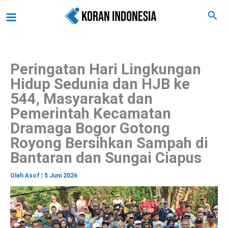
C
Lewati
Main
Cari
a
ke
r
Menu
i
konten
Peringatan Hari Lingkungan
Hidup Sedunia dan HJB ke
544, Masyarakat dan
Pemerintah Kecamatan
Dramaga Bogor Gotong
Royong Bersihkan Sampah di
Bantaran dan Sungai Ciapus
Oleh
Asof
|
5 Juni 2026