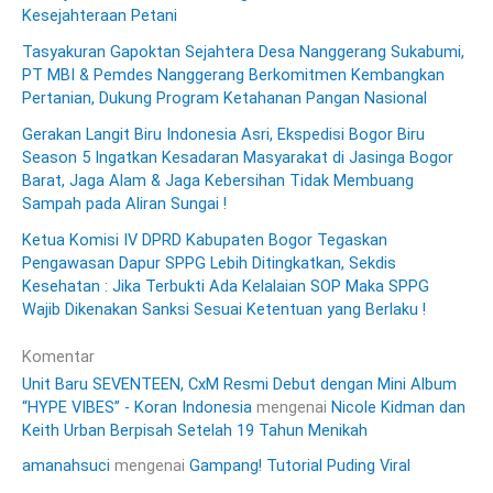
Kesejahteraan Petani
Tasyakuran Gapoktan Sejahtera Desa Nanggerang Sukabumi,
PT MBI & Pemdes Nanggerang Berkomitmen Kembangkan
Pertanian, Dukung Program Ketahanan Pangan Nasional
Gerakan Langit Biru Indonesia Asri, Ekspedisi Bogor Biru
Season 5 Ingatkan Kesadaran Masyarakat di Jasinga Bogor
Barat, Jaga Alam & Jaga Kebersihan Tidak Membuang
Sampah pada Aliran Sungai !
Ketua Komisi IV DPRD Kabupaten Bogor Tegaskan
Pengawasan Dapur SPPG Lebih Ditingkatkan, Sekdis
Kesehatan : Jika Terbukti Ada Kelalaian SOP Maka SPPG
Wajib Dikenakan Sanksi Sesuai Ketentuan yang Berlaku !
Komentar
Unit Baru SEVENTEEN, CxM Resmi Debut dengan Mini Album
“HYPE VIBES” - Koran Indonesia
mengenai
Nicole Kidman dan
Keith Urban Berpisah Setelah 19 Tahun Menikah
amanahsuci
mengenai
Gampang! Tutorial Puding Viral