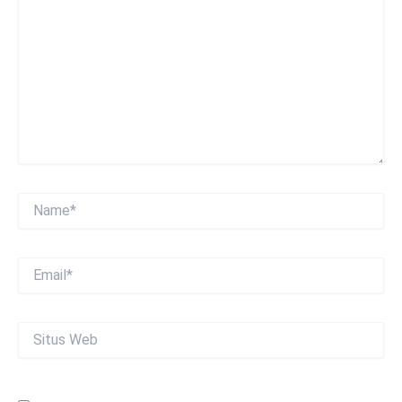
sini..
Name*
Email*
Situs
Web