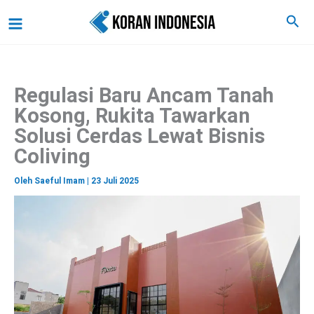
C
Lewati
Main
Cari
a
ke
r
Menu
i
konten
Regulasi Baru Ancam Tanah
Kosong, Rukita Tawarkan
Solusi Cerdas Lewat Bisnis
Coliving
Oleh
Saeful Imam
|
23 Juli 2025