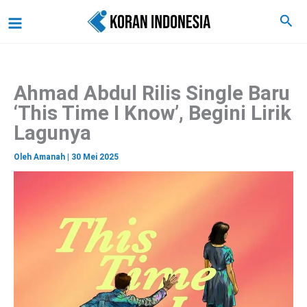
C
Lewati
Main
Cari
a
ke
r
Menu
i
konten
Ahmad Abdul Rilis Single Baru
‘This Time I Know’, Begini Lirik
Lagunya
Oleh
Amanah
|
30 Mei 2025