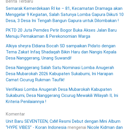
Berita Terbaru
Semarak Kemerdekaan RI ke – 81, Kecamatan Dramaga akan
Menggelar 9 Kegiatan, Salah Satunya Lomba Gapura Diikuti 10
Desa, 3 Desa Ini Tengah Bangun Gapura untuk Dilombakan !
PKTD 20 Juta Pemdes Petir Bogor Buka Akses Jalan Baru
Menuju Pemakaman & Perekonomian Warga
Alkiya sheyra Eldiana Bocah SD sampaikan Pidato dengan
Tema Zakat Infaq Shadaqah Bikin Haru dan Nangis Kepala
Desa Nanggerang, Unang Suwandi!
Desa Nanggerang Salah Satu Nominasi Lomba Anugerah
Desa Mubarokah 2026 Kabupaten Sukabumi, Ini Harapan
Camat Cicurug Rukman Taufik!
Verifikasi Lomba Anugerah Desa Mubarokah Kabupaten
Sukabumi, Desa Nanggerang Cicurug Mewakili Wilayah II, Ini
Kriteria Penilaiannya !
Komentar
Unit Baru SEVENTEEN, CxM Resmi Debut dengan Mini Album
“HYPE VIBES” - Koran Indonesia
mengenai
Nicole Kidman dan