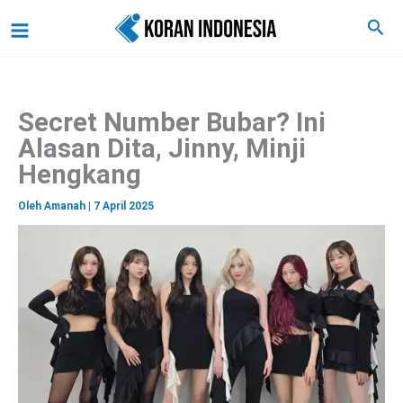
C
Lewati
Main
Cari
a
ke
r
Menu
i
konten
Secret Number Bubar? Ini
Alasan Dita, Jinny, Minji
Hengkang
Oleh
Amanah
|
7 April 2025