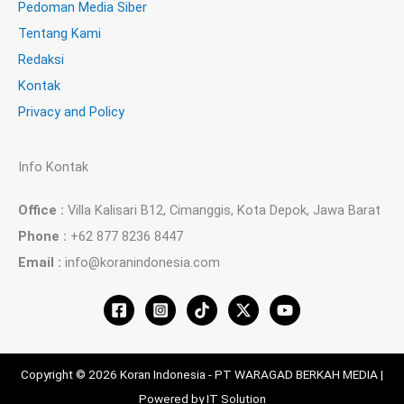
Pedoman Media Siber
Tentang Kami
Redaksi
Kontak
Privacy and Policy
Info Kontak
Office :
Villa Kalisari B12, Cimanggis, Kota Depok, Jawa Barat
Phone :
+62 877 8236 8447
Email :
info@koranindonesia.com
Copyright © 2026 Koran Indonesia - PT WARAGAD BERKAH MEDIA |
Powered by IT Solution