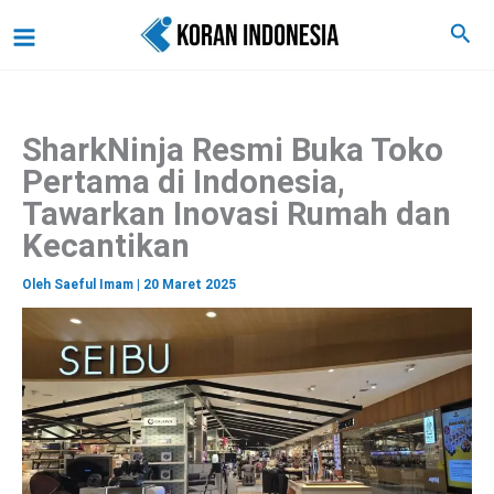
C
Lewati
Main
Cari
a
ke
r
Menu
i
konten
SharkNinja Resmi Buka Toko
Pertama di Indonesia,
Tawarkan Inovasi Rumah dan
Kecantikan
Oleh
Saeful Imam
|
20 Maret 2025