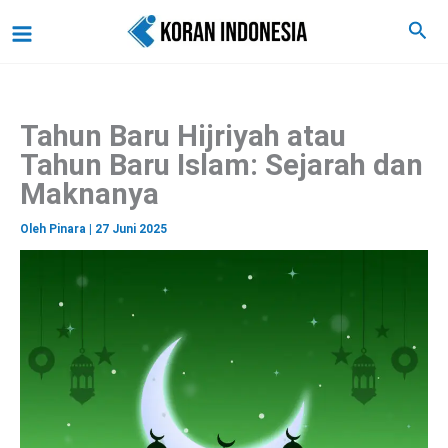
C
Lewati
Main
Cari
a
ke
r
Menu
i
konten
Tahun Baru Hijriyah atau
Tahun Baru Islam: Sejarah dan
Maknanya
Oleh
Pinara
|
27 Juni 2025