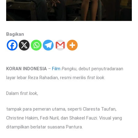
Bagikan
KORAN INDONESIA
–
Film
Pangku
, debut penyutradaraan
layar lebar Reza Rahadian, resmi merilis
first look
.
Dalam
first look
,
tampak para pemeran utama, seperti Claresta Taufan,
Christine Hakim, Fedi Nuril, dan Shakeel Fauzi. Visual yang
ditampilkan berlatar suasana Pantura.