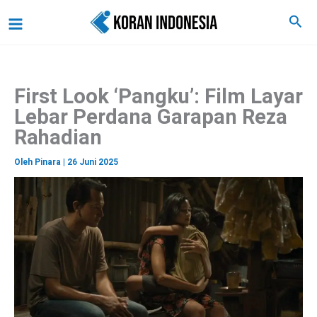
C
Lewati
Main
Cari
a
ke
r
Menu
i
konten
First Look ‘Pangku’: Film Layar
Lebar Perdana Garapan Reza
Rahadian
Oleh
Pinara
|
26 Juni 2025