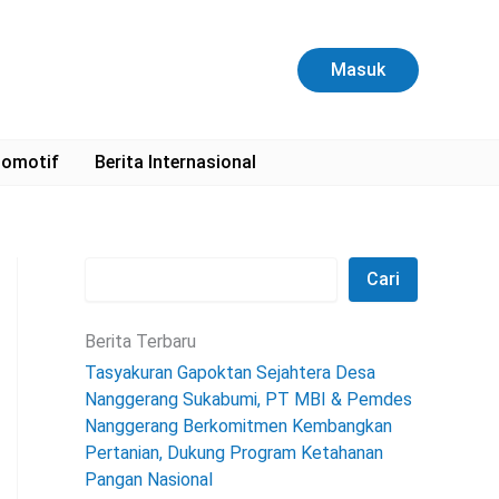
C
a
r
Masuk
i
omotif
Berita Internasional
Cari
Berita Terbaru
Tasyakuran Gapoktan Sejahtera Desa
Nanggerang Sukabumi, PT MBI & Pemdes
Nanggerang Berkomitmen Kembangkan
Pertanian, Dukung Program Ketahanan
Pangan Nasional