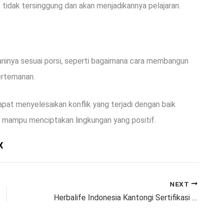
, tidak tersinggung dan akan menjadikannya pelajaran.
aninya sesuai porsi, seperti bagaimana cara membangun
pertemanan.
pat menyelesaikan konflik yang terjadi dengan baik
 mampu menciptakan lingkungan yang positif.
X
NEXT
Herbalife Indonesia Kantongi Sertifikasi Syariah dari DSN-MUI, Perkuat Posisi di Pasar Nutrisi Halal Nasional