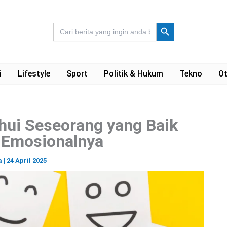
Search Button
Search
for:
i
Lifestyle
Sport
Politik & Hukum
Tekno
Ot
hui Seseorang yang Baik
 Emosionalnya
a
|
24 April 2025