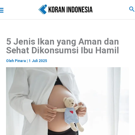
C
Lewati
Main
Ca
a
ke
r
Menu
i
konten
5 Jenis Ikan yang Aman dan
Sehat Dikonsumsi Ibu Hamil
Oleh
Pinara
|
1 Juli 2025