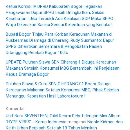
Ketua Komisi IV DPRD Kabupaten Bogor Tegaskan
Pengawasan Dapur SPPG Lebih Ditingkatkan, Sekdis
Kesehatan : Jika Terbukti Ada Kelalaian SOP Maka SPPG
Wajib Dikenakan Sanksi Sesuai Ketentuan yang Berlaku !
Bupati Bogor Tinjau Para Korban Keracunan Makanan di
Puskesmas Dramaga di Ciherang, Rudy Susmanto: Dapur
SPPG Dihentikan Sementara & Pengobatan Pasien
Ditanggung Pemkab Bogor 100%
UPDATE Puluhan Siswa SDN Ciherang 1 Diduga Keracunan
Makanan Setelah Konsumsi MBG Bertambah, Ini Penjelasan
Kapus Dramaga Bogor
Puluhan Siswa & Guru SDN CIHERANG 01 Bogor Diduga
Keracunan Makanan Setelah Konsumsi MBG, Pihak Sekolah
Menunggu Kepastian Hasil Laboratorium !
Komentar
Unit Baru SEVENTEEN, CxM Resmi Debut dengan Mini Album
“HYPE VIBES” - Koran Indonesia
mengenai
Nicole Kidman dan
Keith Urban Berpisah Setelah 19 Tahun Menikah