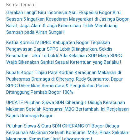
Berita Terbaru
Gerakan Langit Biru Indonesia Asri, Ekspedisi Bogor Biru
Season 5 Ingatkan Kesadaran Masyarakat di Jasinga Bogor
Barat, Jaga Alam & Jaga Kebersihan Tidak Membuang
Sampah pada Aliran Sungai !
Ketua Komisi IV DPRD Kabupaten Bogor Tegaskan
Pengawasan Dapur SPPG Lebih Ditingkatkan, Sekdis
Kesehatan : Jika Terbukti Ada Kelalaian SOP Maka SPPG
Wajib Dikenakan Sanksi Sesuai Ketentuan yang Berlaku !
Bupati Bogor Tinjau Para Korban Keracunan Makanan di
Puskesmas Dramaga di Ciherang, Rudy Susmanto: Dapur
SPPG Dihentikan Sementara & Pengobatan Pasien
Ditanggung Pemkab Bogor 100%
UPDATE Puluhan Siswa SDN Ciherang 1 Diduga Keracunan
Makanan Setelah Konsumsi MBG Bertambah, Ini Penjelasan
Kapus Dramaga Bogor
Puluhan Siswa & Guru SDN CIHERANG 01 Bogor Diduga
Keracunan Makanan Setelah Konsumsi MBG, Pihak Sekolah
Menunggu Kepastian Hasil Laboratorium !