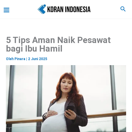
C
Lewati
Main
Cari
a
ke
r
Menu
i
konten
5 Tips Aman Naik Pesawat
bagi Ibu Hamil
Oleh
Pinara
|
2 Juni 2025