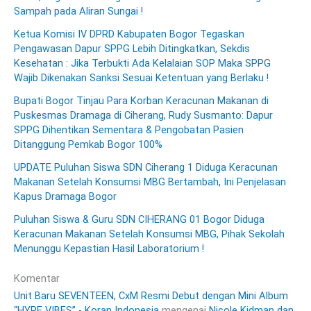
Sampah pada Aliran Sungai !
Ketua Komisi IV DPRD Kabupaten Bogor Tegaskan
Pengawasan Dapur SPPG Lebih Ditingkatkan, Sekdis
Kesehatan : Jika Terbukti Ada Kelalaian SOP Maka SPPG
Wajib Dikenakan Sanksi Sesuai Ketentuan yang Berlaku !
Bupati Bogor Tinjau Para Korban Keracunan Makanan di
Puskesmas Dramaga di Ciherang, Rudy Susmanto: Dapur
SPPG Dihentikan Sementara & Pengobatan Pasien
Ditanggung Pemkab Bogor 100%
UPDATE Puluhan Siswa SDN Ciherang 1 Diduga Keracunan
Makanan Setelah Konsumsi MBG Bertambah, Ini Penjelasan
Kapus Dramaga Bogor
Puluhan Siswa & Guru SDN CIHERANG 01 Bogor Diduga
Keracunan Makanan Setelah Konsumsi MBG, Pihak Sekolah
Menunggu Kepastian Hasil Laboratorium !
Komentar
Unit Baru SEVENTEEN, CxM Resmi Debut dengan Mini Album
“HYPE VIBES” - Koran Indonesia
mengenai
Nicole Kidman dan