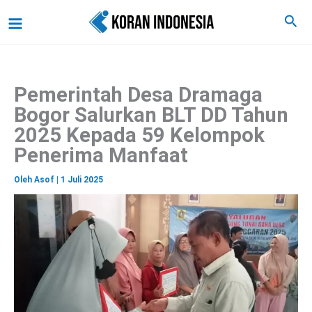
C
Lewati
Main
Cari
a
ke
r
Menu
i
konten
Pemerintah Desa Dramaga
Bogor Salurkan BLT DD Tahun
2025 Kepada 59 Kelompok
Penerima Manfaat
Oleh
Asof
|
1 Juli 2025