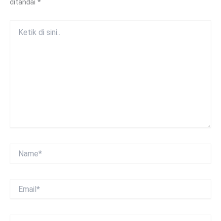
ditandai
*
Ketik
di
sini..
Name*
Email*
Situs