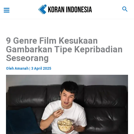
C
Lewati
Main
Cari
a
ke
r
Menu
i
konten
9 Genre Film Kesukaan
Gambarkan Tipe Kepribadian
Seseorang
Oleh
Amanah
|
3 April 2025