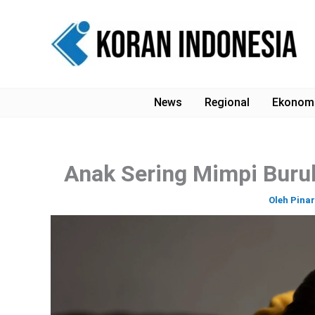
Lewati
ke
konten
News
Regional
Ekonom
Anak Sering Mimpi Buruk
Oleh
Pina