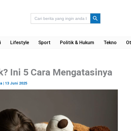
Search Button
Search
for:
i
Lifestyle
Sport
Politik & Hukum
Tekno
Ot
? Ini 5 Cara Mengatasinya
ra
|
13 Juni 2025