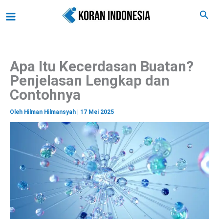
C
Lewati
Main
Cari
a
ke
r
Menu
i
konten
Apa Itu Kecerdasan Buatan?
Penjelasan Lengkap dan
Contohnya
Oleh
Hilman Hilmansyah
|
17 Mei 2025