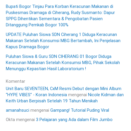
Bupati Bogor Tinjau Para Korban Keracunan Makanan di
Puskesmas Dramaga di Ciherang, Rudy Susmanto: Dapur
SPPG Dihentikan Sementara & Pengobatan Pasien
Ditanggung Pemkab Bogor 100%
UPDATE Puluhan Siswa SDN Ciherang 1 Diduga Keracunan
Makanan Setelah Konsumsi MBG Bertambah, Ini Penjelasan
Kapus Dramaga Bogor
Puluhan Siswa & Guru SDN CIHERANG 01 Bogor Diduga
Keracunan Makanan Setelah Konsumsi MBG, Pihak Sekolah
Menunggu Kepastian Hasil Laboratorium !
Komentar
Unit Baru SEVENTEEN, CxM Resmi Debut dengan Mini Album
“HYPE VIBES” - Koran Indonesia
mengenai
Nicole Kidman dan
Keith Urban Berpisah Setelah 19 Tahun Menikah
amanahsuci
mengenai
Gampang! Tutorial Puding Viral
Okta
mengenai
3 Pelajaran yang Ada dalam Film Jumbo