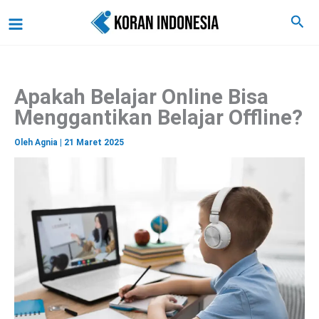
C
Lewati
Main
Cari
a
ke
r
Menu
i
konten
Apakah Belajar Online Bisa
Menggantikan Belajar Offline?
Oleh
Agnia
|
21 Maret 2025