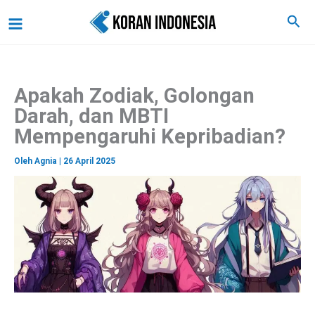
C
Lewati
Main
Cari
a
ke
r
Menu
i
konten
Apakah Zodiak, Golongan
Darah, dan MBTI
Mempengaruhi Kepribadian?
Oleh
Agnia
|
26 April 2025