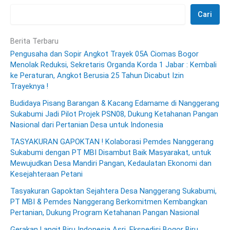
Cari
Berita Terbaru
Pengusaha dan Sopir Angkot Trayek 05A Ciomas Bogor
Menolak Reduksi, Sekretaris Organda Korda 1 Jabar : Kembali
ke Peraturan, Angkot Berusia 25 Tahun Dicabut Izin
Trayeknya !
Budidaya Pisang Barangan & Kacang Edamame di Nanggerang
Sukabumi Jadi Pilot Projek PSN08, Dukung Ketahanan Pangan
Nasional dari Pertanian Desa untuk Indonesia
TASYAKURAN GAPOKTAN ! Kolaborasi Pemdes Nanggerang
Sukabumi dengan PT MBI Disambut Baik Masyarakat, untuk
Mewujudkan Desa Mandiri Pangan, Kedaulatan Ekonomi dan
Kesejahteraan Petani
Tasyakuran Gapoktan Sejahtera Desa Nanggerang Sukabumi,
PT MBI & Pemdes Nanggerang Berkomitmen Kembangkan
Pertanian, Dukung Program Ketahanan Pangan Nasional
Gerakan Langit Biru Indonesia Asri, Ekspedisi Bogor Biru