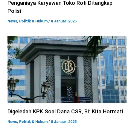
Penganiaya Karyawan Toko Roti Ditangkap
Polisi
News
,
Politik & Hukum
/
8 Januari 2025
Digeledah KPK Soal Dana CSR, BI: Kita Hormati
News
,
Politik & Hukum
/
8 Januari 2025