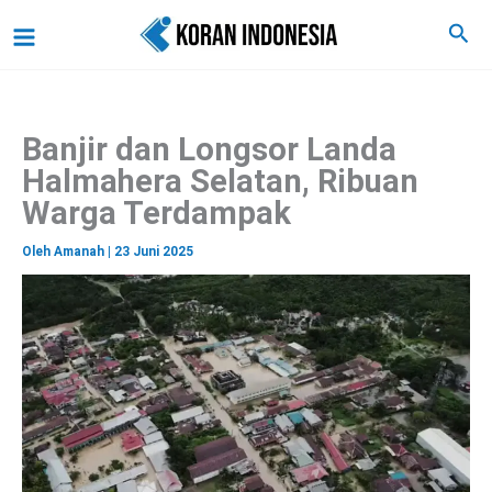
C
Lewati
Main
Cari
a
ke
r
Menu
i
konten
Banjir dan Longsor Landa
Halmahera Selatan, Ribuan
Warga Terdampak
Oleh
Amanah
|
23 Juni 2025