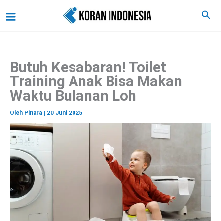
C
Lewati
Main
Cari
a
ke
r
Menu
i
konten
Butuh Kesabaran! Toilet
Training Anak Bisa Makan
Waktu Bulanan Loh
Oleh
Pinara
|
20 Juni 2025