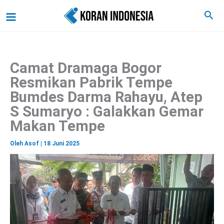
C
Lewati
Main
Cari
a
ke
r
Menu
i
konten
Camat Dramaga Bogor
Resmikan Pabrik Tempe
Bumdes Darma Rahayu, Atep
S Sumaryo : Galakkan Gemar
Makan Tempe
Oleh
Asof
|
18 Juni 2025