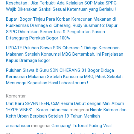
Kesehatan : Jika Terbukti Ada Kelalaian SOP Maka SPPG
Wajib Dikenakan Sanksi Sesuai Ketentuan yang Berlaku !
Bupati Bogor Tinjau Para Korban Keracunan Makanan di
Puskesmas Dramaga di Ciherang, Rudy Susmanto: Dapur
SPPG Dihentikan Sementara & Pengobatan Pasien
Ditanggung Pemkab Bogor 100%
UPDATE Puluhan Siswa SDN Ciherang 1 Diduga Keracunan
Makanan Setelah Konsumsi MBG Bertambah, Ini Penjelasan
Kapus Dramaga Bogor
Puluhan Siswa & Guru SDN CIHERANG 01 Bogor Diduga
Keracunan Makanan Setelah Konsumsi MBG, Pihak Sekolah
Menunggu Kepastian Hasil Laboratorium !
Komentar
Unit Baru SEVENTEEN, CxM Resmi Debut dengan Mini Album
“HYPE VIBES” - Koran Indonesia
mengenai
Nicole Kidman dan
Keith Urban Berpisah Setelah 19 Tahun Menikah
amanahsuci
mengenai
Gampang! Tutorial Puding Viral