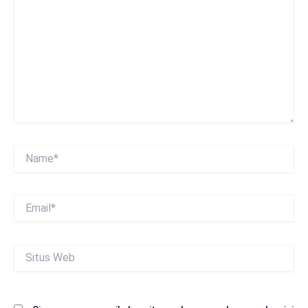
sini..
Name*
Email*
Situs
Web