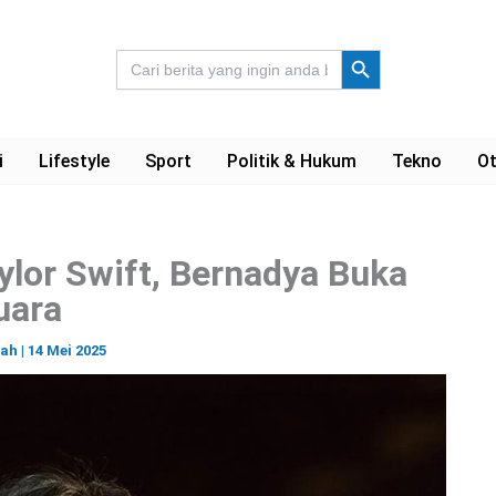
Search Button
Search
for:
i
Lifestyle
Sport
Politik & Hukum
Tekno
Ot
ylor Swift, Bernadya Buka
uara
ah
|
14 Mei 2025