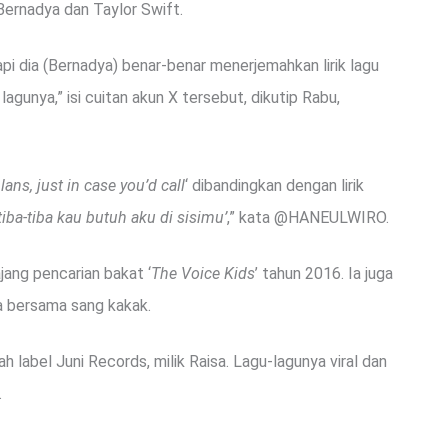
 Bernadya dan Taylor Swift.
api dia (Bernadya) benar-benar menerjemahkan lirik lagu
agunya,” isi cuitan akun X tersebut, dikutip Rabu,
ans, just in case you’d call
‘ dibandingkan dengan lirik
tiba-tiba kau butuh aku di sisimu’
,” kata @HANEULWIRO.
jang pencarian bakat ‘
The Voice Kids
’ tahun 2016. Ia juga
 bersama sang kakak.
h label Juni Records, milik Raisa. Lagu-lagunya viral dan
.