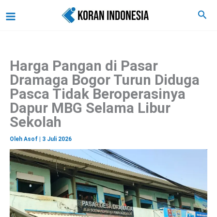
C
Lewati
Main
Cari
a
ke
r
Menu
i
konten
Harga Pangan di Pasar
Dramaga Bogor Turun Diduga
Pasca Tidak Beroperasinya
Dapur MBG Selama Libur
Sekolah
Oleh
Asof
|
3 Juli 2026