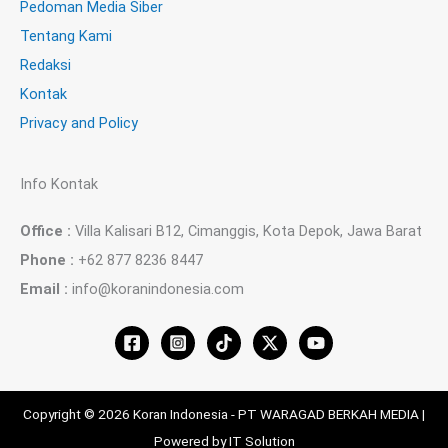
Pedoman Media Siber
Tentang Kami
Redaksi
Kontak
Privacy and Policy
Info Kontak
Office :
Villa Kalisari B12, Cimanggis, Kota Depok, Jawa Barat
Phone :
+62 877 8236 8447
Email :
info@koranindonesia.com
Copyright © 2026 Koran Indonesia - PT WARAGAD BERKAH MEDIA |
Powered by IT Solution