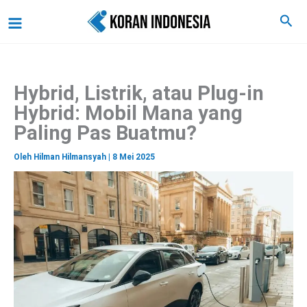
C
Lewati
Main
Cari
a
ke
r
Menu
i
konten
Hybrid, Listrik, atau Plug-in
Hybrid: Mobil Mana yang
Paling Pas Buatmu?
Oleh
Hilman Hilmansyah
|
8 Mei 2025