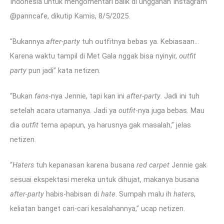
Indonesia untuk mengomentari balik di unggahan Instagram
@panncafe, dikutip Kamis, 8/5/2025.
“Bukannya
after-party
tuh outfitnya bebas ya. Kebiasaan…
Karena waktu tampil di Met Gala nggak bisa nyinyir,
outfit
party
pun jadi” kata netizen.
“Bukan
fans
-nya Jennie, tapi kan ini
after-party
. Jadi ini tuh
setelah acara utamanya. Jadi ya
outfit
-nya juga bebas. Mau
dia
outfit
tema apapun, ya harusnya gak masalah,” jelas
netizen.
“
Haters
tuh kepanasan karena busana
red carpet
Jennie gak
sesuai ekspektasi mereka untuk dihujat, makanya busana
after-party
habis-habisan di
hate
. Sumpah malu ih
haters
,
keliatan banget cari-cari kesalahannya,” ucap netizen.