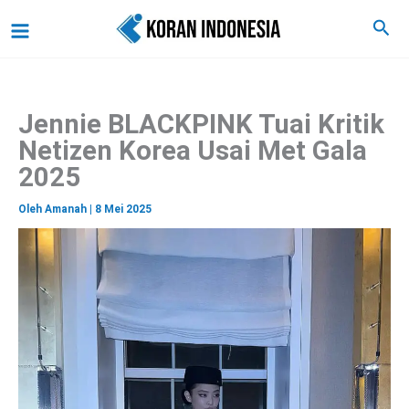
C
Lewati
Main
Cari
a
ke
r
Menu
i
konten
Jennie BLACKPINK Tuai Kritik
Netizen Korea Usai Met Gala
2025
Oleh
Amanah
|
8 Mei 2025