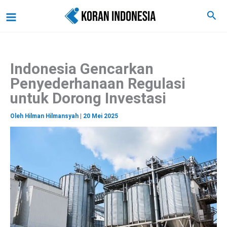
C
Lewati
Main
Cari
a
ke
r
Menu
i
konten
Indonesia Gencarkan
Penyederhanaan Regulasi
untuk Dorong Investasi
Oleh
Hilman Hilmansyah
|
20 Mei 2025