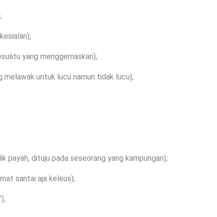
;
esialan);
sesuatu yang menggemaskan);
g melawak untuk lucu namun tidak lucu);
ik payah, dituju pada seseorang yang kampungan);
imat santai aja keleus);
);