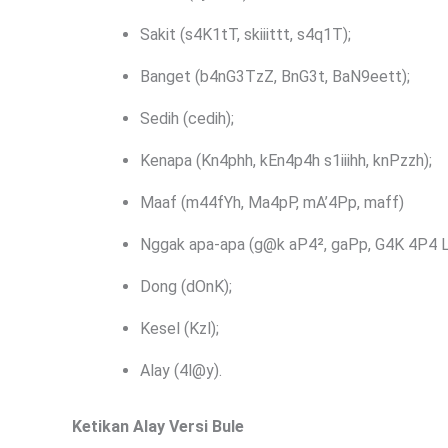
Sakit (s4K1tT, skiiittt, s4q1T);
Banget (b4nG3TzZ, BnG3t, BaN9eett);
Sedih (cedih);
Kenapa (Kn4phh, kEn4p4h s1iiihh, knPzzh);
Maaf (m44fYh, Ma4pP, mA’4Pp, maff)
Nggak apa-apa (g@k aP4², gaPp, G4K 4P4 L
Dong (dOnK);
Kesel (Kzl);
Alay (4l@y).
Ketikan Alay Versi Bule