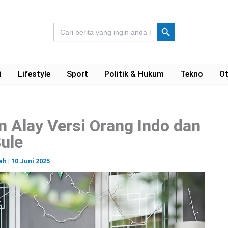
Search Button
Search
for:
i
Lifestyle
Sport
Politik & Hukum
Tekno
Ot
an Alay Versi Orang Indo dan
ule
ah
|
10 Juni 2025