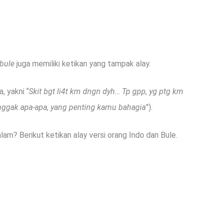
bule
juga memiliki ketikan yang tampak alay.
, yakni “
Skit bgt li4t km dngn dyh… Tp gpp, yg ptg km
 nggak apa-apa, yang penting kamu bahagia
”).
am? Berikut ketikan alay versi orang Indo dan Bule.