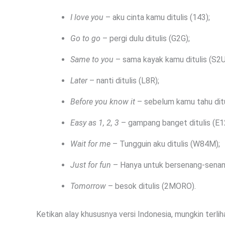
I love you
– aku cinta kamu ditulis (143);
Go to go
– pergi dulu ditulis (G2G);
Same to you
– sama kayak kamu ditulis (S2U
Later
– nanti ditulis (L8R);
Before you know it
– sebelum kamu tahu ditu
Easy as 1, 2, 3
– gampang banget ditulis (E1
Wait for me
– Tungguin aku ditulis (W84M);
Just for fun
– Hanya untuk bersenang-senang 
Tomorrow
– besok ditulis (2MORO).
Ketikan alay khususnya versi Indonesia, mungkin terli