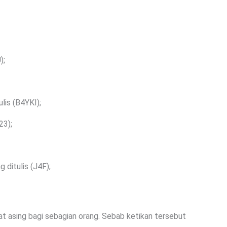
);
lis (B4YKI);
23);
ditulis (J4F);
hat asing bagi sebagian orang. Sebab ketikan tersebut