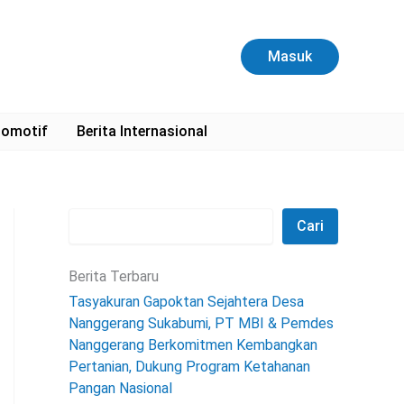
C
a
r
Masuk
i
omotif
Berita Internasional
Cari
Berita Terbaru
Tasyakuran Gapoktan Sejahtera Desa
Nanggerang Sukabumi, PT MBI & Pemdes
Nanggerang Berkomitmen Kembangkan
Pertanian, Dukung Program Ketahanan
Pangan Nasional