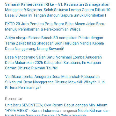
Semarak Kemerdekaan RI ke – 81, Kecamatan Dramaga akan
Menggelar 9 Kegiatan, Salah Satunya Lomba Gapura Diikuti 10
Desa, 3 Desa Ini Tengah Bangun Gapura untuk Dilombakan !
PKTD 20 Juta Pemdes Petir Bogor Buka Akses Jalan Baru
Menuju Pemakaman & Perekonomian Warga
Alkiya sheyra Eldiana Bocah SD sampaikan Pidato dengan
Tema Zakat Infaq Shadaqah Bikin Haru dan Nangis Kepala
Desa Nanggerang, Unang Suwandi!
Desa Nanggerang Salah Satu Nominasi Lomba Anugerah
Desa Mubarokah 2026 Kabupaten Sukabumi, Ini Harapan
Camat Cicurug Rukman Taufik!
Verifikasi Lomba Anugerah Desa Mubarokah Kabupaten
Sukabumi, Desa Nanggerang Cicurug Mewakili Wilayah II, Ini
Kriteria Penilaiannya !
Komentar
Unit Baru SEVENTEEN, CxM Resmi Debut dengan Mini Album
“HYPE VIBES” - Koran Indonesia
mengenai
Nicole Kidman dan
Keith Urban Berpisah Setelah 19 Tahun Menikah