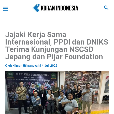
C
Lewati
Main
Cari
a
ke
r
Menu
i
konten
Jajaki Kerja Sama
Internasional, PPDI dan DNIKS
Terima Kunjungan NSCSD
Jepang dan Pijar Foundation
Oleh
Hilman Hilmansyah
|
4 Juli 2026