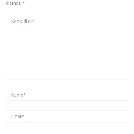
ditandai
*
Ketik
di
sini..
Name*
Email*