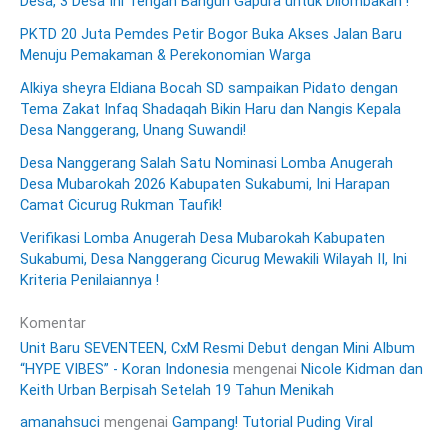
Desa, 3 Desa Ini Tengah Bangun Gapura untuk Dilombakan !
PKTD 20 Juta Pemdes Petir Bogor Buka Akses Jalan Baru
Menuju Pemakaman & Perekonomian Warga
Alkiya sheyra Eldiana Bocah SD sampaikan Pidato dengan
Tema Zakat Infaq Shadaqah Bikin Haru dan Nangis Kepala
Desa Nanggerang, Unang Suwandi!
Desa Nanggerang Salah Satu Nominasi Lomba Anugerah
Desa Mubarokah 2026 Kabupaten Sukabumi, Ini Harapan
Camat Cicurug Rukman Taufik!
Verifikasi Lomba Anugerah Desa Mubarokah Kabupaten
Sukabumi, Desa Nanggerang Cicurug Mewakili Wilayah II, Ini
Kriteria Penilaiannya !
Komentar
Unit Baru SEVENTEEN, CxM Resmi Debut dengan Mini Album
“HYPE VIBES” - Koran Indonesia
mengenai
Nicole Kidman dan
Keith Urban Berpisah Setelah 19 Tahun Menikah
amanahsuci
mengenai
Gampang! Tutorial Puding Viral