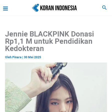
C
Lewati
Main
Cari
a
ke
r
Menu
i
konten
Jennie BLACKPINK Donasi
Rp1,1 M untuk Pendidikan
Kedokteran
Oleh
Pinara
|
30 Mei 2025