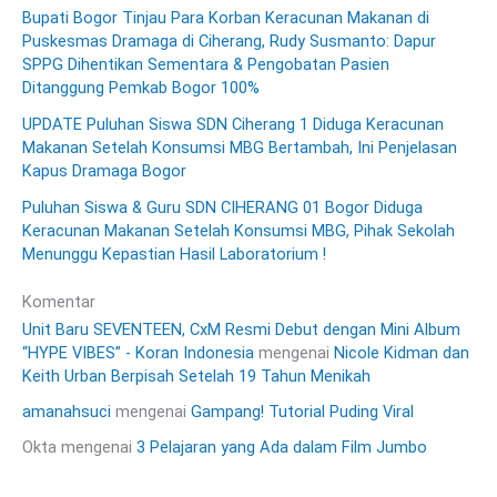
Bupati Bogor Tinjau Para Korban Keracunan Makanan di
Puskesmas Dramaga di Ciherang, Rudy Susmanto: Dapur
SPPG Dihentikan Sementara & Pengobatan Pasien
Ditanggung Pemkab Bogor 100%
UPDATE Puluhan Siswa SDN Ciherang 1 Diduga Keracunan
Makanan Setelah Konsumsi MBG Bertambah, Ini Penjelasan
Kapus Dramaga Bogor
Puluhan Siswa & Guru SDN CIHERANG 01 Bogor Diduga
Keracunan Makanan Setelah Konsumsi MBG, Pihak Sekolah
Menunggu Kepastian Hasil Laboratorium !
Komentar
Unit Baru SEVENTEEN, CxM Resmi Debut dengan Mini Album
“HYPE VIBES” - Koran Indonesia
mengenai
Nicole Kidman dan
Keith Urban Berpisah Setelah 19 Tahun Menikah
amanahsuci
mengenai
Gampang! Tutorial Puding Viral
Okta
mengenai
3 Pelajaran yang Ada dalam Film Jumbo