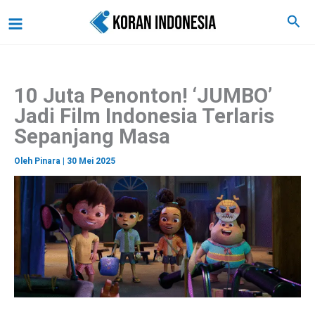
C
Lewati
Main
Cari
a
ke
r
Menu
i
konten
10 Juta Penonton! ‘JUMBO’
Jadi Film Indonesia Terlaris
Sepanjang Masa
Oleh
Pinara
|
30 Mei 2025