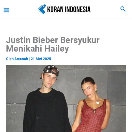
C
Lewati
Main
Cari
a
ke
r
Menu
i
konten
Justin Bieber Bersyukur
Menikahi Hailey
Oleh
Amanah
|
21 Mei 2025