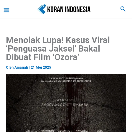
C
Lewati
Main
Cari
a
ke
r
Menu
i
konten
Menolak Lupa! Kasus Viral
‘Penguasa Jaksel’ Bakal
Dibuat Film ‘Ozora’
Oleh
Amanah
|
21 Mei 2025